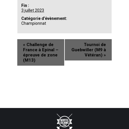
Fin :
3 juillet 2023
Catégorie d’évènement:
Championnat
«
Challenge de
Tournoi de
France à Epinal –
Guebwiller (M9 à
épreuve de zone
Vétéran)
»
(M13)